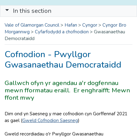
In this section
Vale of Glamorgan Council
>
Hafan
>
Cyngor
>
Cyngor Bro
Morgannwg
>
Cyfarfodydd a chofnodion
>
Gwasanaethau
Democrataidd
Cofnodion - Pwyllgor
Gwasanaethau Democrataidd
Gallwch ofyn yr agendau a'r dogfennau
mewn fformatau eraill. Er enghraifft: Mewn
ffont mwy
Dim ond yn Saesneg y mae cofnodion cyn Gorffennaf 2021
as gael (
Gweld Cofnodion Saesneg
)
Gweld recordiadau o'r Pwyllgor Gwasanaethau