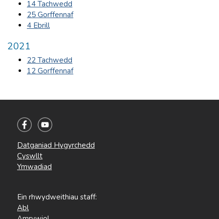
14 Tachwedd
25 Gorffennaf
4 Ebrill
2021
22 Tachwedd
12 Gorffennaf
Datganiad Hygyrchedd
Cyswllt
Ymwadiad
Ein rhwydweithiau staff:
Abl
Amrywiol