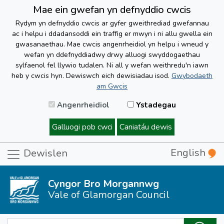
Mae ein gwefan yn defnyddio cwcis
Rydym yn defnyddio cwcis ar gyfer gweithrediad gwefannau
ac i helpu i ddadansoddi ein traffig er mwyn i ni allu gwella ein
gwasanaethau. Mae cwcis angenrheidiol yn helpu i wneud y
wefan yn ddefnyddiadwy drwy alluogi swyddogaethau
sylfaenol fel llywio tudalen. Ni all y wefan weithredu'n iawn
heb y cwcis hyn. Dewiswch eich dewisiadau isod.
Gwybodaeth
am Gwcis
Angenrheidiol
Ystadegau
Galluogi pob cwci
Caniatáu dewis
English
Dewislen
Cyngor Bro Morgannwg
Vale of Glamorgan Council