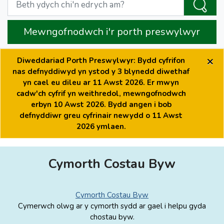
Mewngofnodwch i'r porth preswylwyr
×
Diweddariad Porth Preswylwyr: Bydd cyfrifon
nas defnyddiwyd yn ystod y 3 blynedd diwethaf
yn cael eu dileu ar 11 Awst 2026. Er mwyn
cadw'ch cyfrif yn weithredol, mewngofnodwch
erbyn 10 Awst 2026. Bydd angen i bob
defnyddiwr greu cyfrinair newydd o 11 Awst
2026 ymlaen.
Cymorth Costau Byw
Cymorth Costau Byw
Cymerwch olwg ar y cymorth sydd ar gael i helpu gyda
chostau byw.