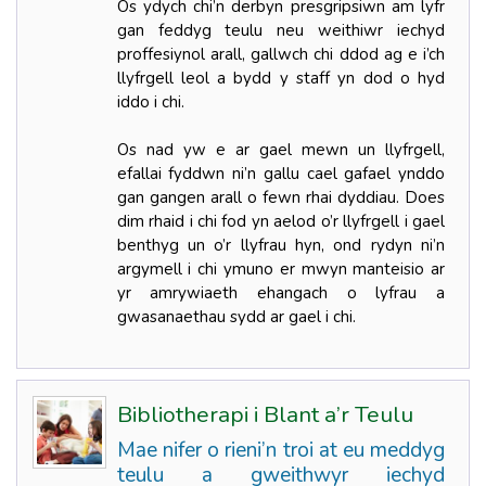
Os ydych chi’n derbyn presgripsiwn am lyfr
gan feddyg teulu neu weithiwr iechyd
proffesiynol arall, gallwch chi ddod ag e i’ch
llyfrgell leol a bydd y staff yn dod o hyd
iddo i chi.
Os nad yw e ar gael mewn un llyfrgell,
efallai fyddwn ni’n gallu cael gafael ynddo
gan gangen arall o fewn rhai dyddiau. Does
dim rhaid i chi fod yn aelod o’r llyfrgell i gael
benthyg un o’r llyfrau hyn, ond rydyn ni’n
argymell i chi ymuno er mwyn manteisio ar
yr amrywiaeth ehangach o lyfrau a
gwasanaethau sydd ar gael i chi.
Bibliotherapi i Blant a’r Teulu
Mae nifer o rieni’n troi at eu meddyg
teulu a gweithwyr iechyd