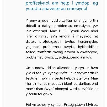
proffesiynol am help i ymdopi ag
ystod o anawsterau emosiynol.
Yr enw ar ddefnyddio llyfrau hunangymorth i
ddeall a datrys problemau emosiynol yw
‘bibliotherapi’. Mae NHS Cymru wedi nodi
nifer o lyfrau sy’n ymdrin â meysydd fel
dicter, profedigaeth, bwlio, hunanhyder,
ysgariad, problemau bwyta, hyfforddiant
toiled, trafferth rhwng brodyr a chwiorydd,
problemau cwsg, llys-deuluoedd a mwy.
Un o nodweddion allweddol y cynllun hwn
yw ei fod yn cynnig llyfrau hunangymorth i’r
teulu er mwyn i’r teulu helpu’r plentyn. Mae
rhai o’r llyfrau’n addas i blant eu darllen, ond
mae’r rhan fwyaf ohonynt wedi’u cyfeirio at
y teulu fel grŵp.
Fel yn achos y cynllun Presgripsiwn Llyfrau,