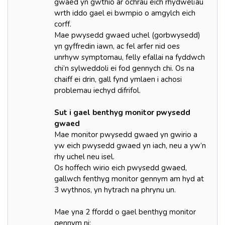
gwaed yn gwthio ar ochrau eich rhydwelïau
wrth iddo gael ei bwmpio o amgylch eich
corff.
Mae pwysedd gwaed uchel (gorbwysedd)
yn gyffredin iawn, ac fel arfer nid oes
unrhyw symptomau, felly efallai na fyddwch
chi’n sylweddoli ei fod gennych chi. Os na
chaiff ei drin, gall fynd ymlaen i achosi
problemau iechyd difrifol.
Sut i gael benthyg monitor pwysedd
gwaed
Mae monitor pwysedd gwaed yn gwirio a
yw eich pwysedd gwaed yn iach, neu a yw’n
rhy uchel neu isel.
Os hoffech wirio eich pwysedd gwaed,
gallwch fenthyg monitor gennym am hyd at
3 wythnos, yn hytrach na phrynu un.
Mae yna 2 ffordd o gael benthyg monitor
gennym ni: