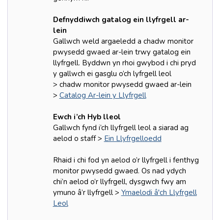
Defnyddiwch gatalog ein llyfrgell ar-
lein
Gallwch weld argaeledd a chadw monitor
pwysedd gwaed ar-lein trwy gatalog ein
llyfrgell. Byddwn yn rhoi gwybod i chi pryd
y gallwch ei gasglu o’ch lyfrgell leol
> chadw monitor pwysedd gwaed ar-lein
>
Catalog Ar-lein y Llyfrgell
Ewch i’ch Hyb lleol
Gallwch fynd i’ch llyfrgell leol a siarad ag
aelod o staff >
Ein Llyfrgelloedd
Rhaid i chi fod yn aelod o’r llyfrgell i fenthyg
monitor pwysedd gwaed. Os nad ydych
chi’n aelod o’r llyfrgell, dysgwch fwy am
ymuno â’r llyfrgell >
Ymaelodi â'ch Llyfrgell
Leol