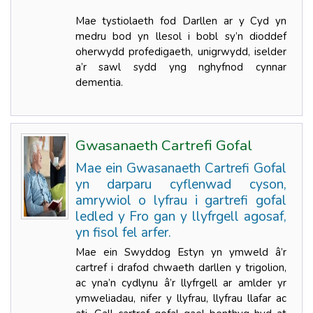
Mae tystiolaeth fod Darllen ar y Cyd yn
medru bod yn llesol i bobl sy’n dioddef
oherwydd profedigaeth, unigrwydd, iselder
a’r sawl sydd yng nghyfnod cynnar
dementia.
Gwasanaeth Cartrefi Gofal
Mae ein Gwasanaeth Cartrefi Gofal
yn darparu cyflenwad cyson,
amrywiol o lyfrau i gartrefi gofal
ledled y Fro gan y llyfrgell agosaf,
yn fisol fel arfer.
Mae ein Swyddog Estyn yn ymweld â’r
cartref i drafod chwaeth darllen y trigolion,
ac yna’n cydlynu â’r llyfrgell ar amlder yr
ymweliadau, nifer y llyfrau, llyfrau llafar ac