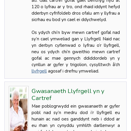
ati. Gall cartref gofal gael benthyg hyd at
120 o lyfrau ar y tro, ond rhaid iddynt hefyd
dderbyn cyfrifoldeb dros ofalu am y llyfrau a
sicrhau eu bod yn cael ei ddychwelyd.
Os ydych chi’n byw mewn cartref gofal nad
sy’n cael ymweliad gan y Llyfrgell Naid nac
yn derbyn cyflenwad o lyfrau o’r llyfrgell,
neu os ydych chi’n gweithio mewn cartref
gofal ac mae gennych ddiddordeb yn y
cynllun ar gyfer y trigolion, cysylltwch â’ch
llyfrgell
agosaf i drefnu ymweliad.
Gwasanaeth Llyfrgell yn y
Cartref
Mae poblogrwydd ein gwasanaeth ar gyfer
pobl nad sy’n medru dod i’r llyfrgell eu
hunain ac nad oes ganddynt neb i ddod ar
eu rhan yn cynyddu ymhlith darllenwyr a