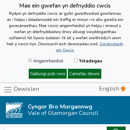
Mae ein gwefan yn defnyddio cwcis
Rydym yn defnyddio cwcis ar gyfer gweithrediad gwefannau
ac i helpu i ddadansoddi ein traffig er mwyn i ni allu gwella ein
gwasanaethau. Mae cwcis angenrheidiol yn helpu i wneud y
wefan yn ddefnyddiadwy drwy alluogi swyddogaethau
sylfaenol fel llywio tudalen. Ni all y wefan weithredu'n iawn
heb y cwcis hyn. Dewiswch eich dewisiadau isod.
Gwybodaeth
am Gwcis
Angenrheidiol
Ystadegau
Galluogi pob cwci
Caniatáu dewis
English
Dewislen
Cyngor Bro Morgannwg
Vale of Glamorgan Council