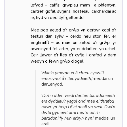
lefydd – caffis, grwpiau mam a phlentyn,
cartrefi gofal, syrjeris, hostelau, carchardai ac
ie, hyd yn oed llyfrgelloedd!
Mae pob aelod o’r grŵp yn derbyn copi o’r
testun dan sylw – cerdd neu stori fer, er
enghraifft – ac mae un aelod o’r grŵp, yr
arweinydd fel arfer, yn ei ddarllen yn uchel.
Ceir llawer o’r lles o’r cyfle i drafod y darn
wedyn o fewn grŵp diogel.
‘
Mae’n ymwneud â chreu cyswllt
emosiynol â’r llenyddiaeth
,’meddai un
darllenydd.
‘
Do’n i ddim wedi darllen barddoniaeth
ers dyddiau’r ysgol ond mae ei thrafod
nawr yn help i fi ei deall yn well. Dwi’n
dwlu gymaint arni nes ’mod i’n
barddoni fy hun erbyn hyn
,’ meddai un
arall.