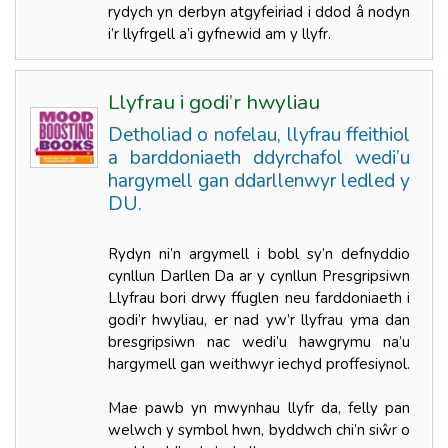
rydych yn derbyn atgyfeiriad i ddod â nodyn
i’r llyfrgell a’i gyfnewid am y llyfr.
Llyfrau i godi’r hwyliau
Detholiad o nofelau, llyfrau ffeithiol
a barddoniaeth ddyrchafol wedi’u
hargymell gan ddarllenwyr ledled y
DU.
Rydyn ni’n argymell i bobl sy’n defnyddio
cynllun Darllen Da ar y cynllun Presgripsiwn
Llyfrau bori drwy ffuglen neu farddoniaeth i
godi’r hwyliau, er nad yw’r llyfrau yma dan
bresgripsiwn nac wedi’u hawgrymu na’u
hargymell gan weithwyr iechyd proffesiynol.
Mae pawb yn mwynhau llyfr da, felly pan
welwch y symbol hwn, byddwch chi’n siŵr o