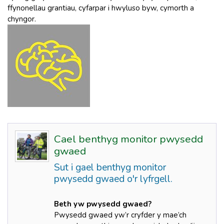
ffynonellau grantiau, cyfarpar i hwyluso byw, cymorth a
chyngor.
Cael benthyg monitor pwysedd
gwaed
Sut i gael benthyg monitor
pwysedd gwaed o'r lyfrgell.
Beth yw pwysedd gwaed?
Pwysedd gwaed yw’r cryfder y mae’ch