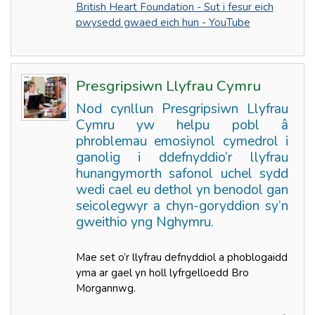
British Heart Foundation - Sut i fesur eich
pwysedd gwaed eich hun - YouTube
Presgripsiwn Llyfrau Cymru
Nod cynllun Presgripsiwn Llyfrau
Cymru yw helpu pobl â
phroblemau emosiynol cymedrol i
ganolig i ddefnyddio’r llyfrau
hunangymorth safonol uchel sydd
wedi cael eu dethol yn benodol gan
seicolegwyr a chyn-goryddion sy’n
gweithio yng Nghymru.
Mae set o’r llyfrau defnyddiol a phoblogaidd
yma ar gael yn holl lyfrgelloedd Bro
Morgannwg.