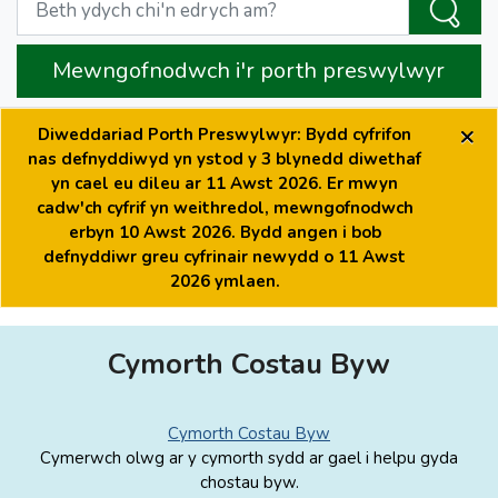
Mewngofnodwch i'r porth preswylwyr
×
Diweddariad Porth Preswylwyr: Bydd cyfrifon
nas defnyddiwyd yn ystod y 3 blynedd diwethaf
yn cael eu dileu ar 11 Awst 2026. Er mwyn
cadw'ch cyfrif yn weithredol, mewngofnodwch
erbyn 10 Awst 2026. Bydd angen i bob
defnyddiwr greu cyfrinair newydd o 11 Awst
2026 ymlaen.
Cymorth Costau Byw
Cymorth Costau Byw
Cymerwch olwg ar y cymorth sydd ar gael i helpu gyda
chostau byw.