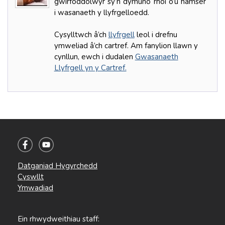
gwirfoddolwyr sy’n dymuno rhoi o’u hamser
i wasanaeth y llyfrgelloedd.
Cysylltwch â’ch
llyfrgell
leol i drefnu
ymweliad â’ch cartref. Am fanylion llawn y
cynllun, ewch i dudalen
Gwasanaeth
Llyfrgell yn y Cartref.
Datganiad Hygyrchedd
Cyswllt
Ymwadiad
Ein rhwydweithiau staff: