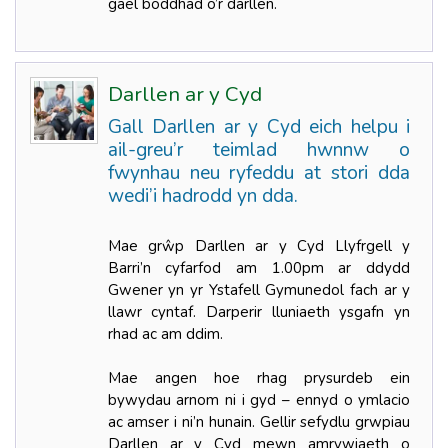
gael boddhad o’r darllen.
Darllen ar y Cyd
Gall Darllen ar y Cyd eich helpu i
ail-greu’r teimlad hwnnw o
fwynhau neu ryfeddu at stori dda
wedi’i hadrodd yn dda.
Mae grŵp Darllen ar y Cyd Llyfrgell y
Barri’n cyfarfod am 1.00pm ar ddydd
Gwener yn yr Ystafell Gymunedol fach ar y
llawr cyntaf. Darperir lluniaeth ysgafn yn
rhad ac am ddim.
Mae angen hoe rhag prysurdeb ein
bywydau arnom ni i gyd – ennyd o ymlacio
ac amser i ni’n hunain. Gellir sefydlu grwpiau
Darllen ar y Cyd mewn amrywiaeth o