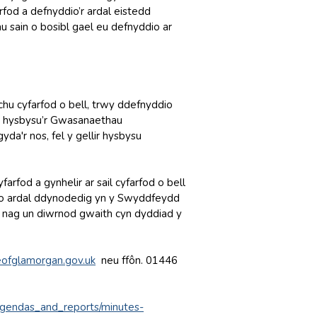
rfod a defnyddio’r ardal eistedd
u sain o bosibl gael eu defnyddio ar
hu cyfarfod o bell, trwy ddefnyddio
t hysbysu’r Gwasanaethau
da'r nos, fel y gellir hysbysu
rfod a gynhelir ar sail cyfarfod o bell
w o ardal ddynodedig yn y Swyddfeydd
h nag un diwrnod gwaith cyn dyddiad y
ofglamorgan.gov.uk
neu ffôn. 01446
_agendas_and_reports/minutes-