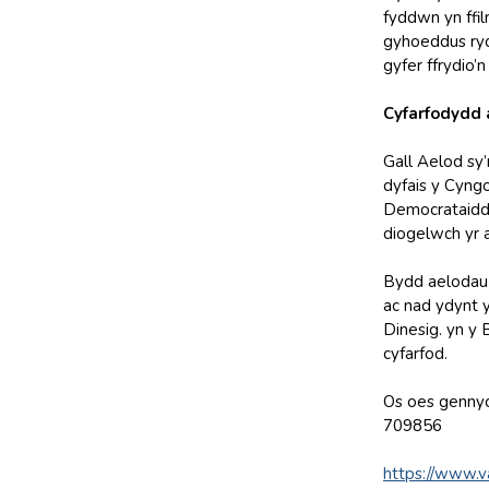
fyddwn yn ffil
gyhoeddus rydy
gyfer ffrydio’
Cyfarfodydd a
Gall Aelod sy
dyfais y Cyng
Democrataidd c
diogelwch yr a
Bydd aelodau o
ac nad ydynt 
Dinesig. yn y
cyfarfod.
Os oes gennyc
709856
https://www.v