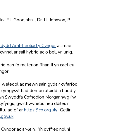
, E.J. Goodjohn, , Dr. I.J. Johnson, B.
fodydd Aml-Leoliad y Cyngor
ac mae
nal ar sail hybrid ac o bell yn unig.
io pan fo materion Rhan II yn cael eu
ngor.
'n weledol ac mewn sain gyda'r cyfarfod
do ymgysylltiad democrataidd a budd y
d yn Swyddfa Cofnodion Morgannwg i’w
 cyfyngu, gwrthwynebu neu ddileu’r
ltu ag ef ar
https://ico.org.uk
/
. Gellir
gov.uk
.
Cyngor ac ar-lein. Yn gyffredinol ni