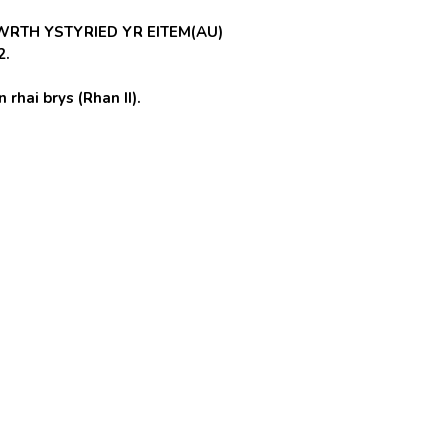
RTH YSTYRIED YR EITEM(AU)
2.
hai brys (Rhan II).