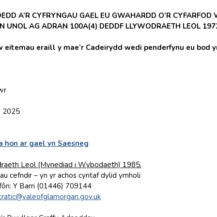
OEDD A’R CYFRYNGAU GAEL EU GWAHARDD O’R CYFARFOD W
N UNOL AG ADRAN 100A(4) DEDDF LLYWODRAETH LEOL 197
itemau eraill y mae’r Cadeirydd wedi penderfynu eu bod yn r
wr
, 2025
 hon ar gael yn Saesneg
raeth Leol (Mynediad i Wybodaeth) 1985.
au cefndir – yn yr achos cyntaf dylid ymholi
Ffôn: Y Barri (01446) 709144
ratic@valeofglamorgan.gov.uk