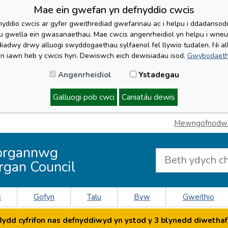
Mae ein gwefan yn defnyddio cwcis
yddio cwcis ar gyfer gweithrediad gwefannau ac i helpu i ddadansoddi 
lu gwella ein gwasanaethau. Mae cwcis angenrheidiol yn helpu i wne
iadwy drwy alluogi swyddogaethau sylfaenol fel llywio tudalen. Ni al
'n iawn heb y cwcis hyn. Dewiswch eich dewisiadau isod.
Gwybodaeth
Angenrheidiol
Ystadegau
Galluogi pob cwci
Caniatáu dewis
Mewngofnodwch
organnwg
rgan Council
s
Gofyn
Talu
Byw
Gweithio
dd cyfrifon nas defnyddiwyd yn ystod y 3 blynedd diwethaf 