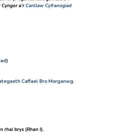
y Cyngor a’r
Canllaw Cyfranogiad
iad
)
rategaeth Caffael Bro Morganwg
.
hai brys (Rhan I).