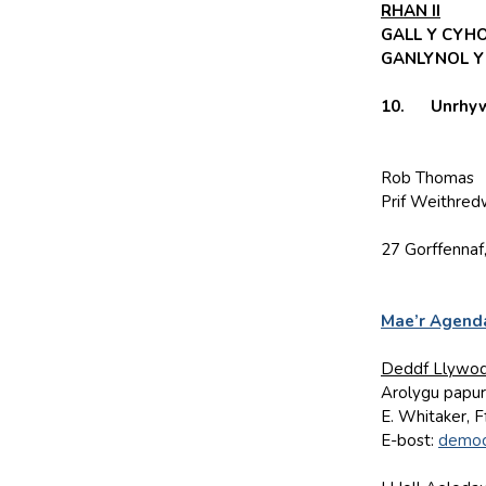
RHAN II
GALL Y CYH
GANLYNOL Y
10. Unrhyw e
Rob Thomas
Prif Weithred
27 Gorffennaf
Mae’r Agenda
Deddf Llywod
Arolygu papur
E. Whitaker, 
E-bost:
democ