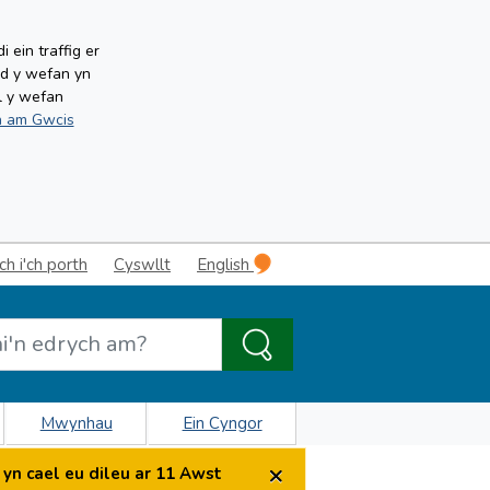
ein traffig er
ud y wefan yn
l y wefan
 am Gwcis
 i'ch porth
Cyswllt
English
Mwynhau
Ein Cyngor
×
yn cael eu dileu ar 11 Awst