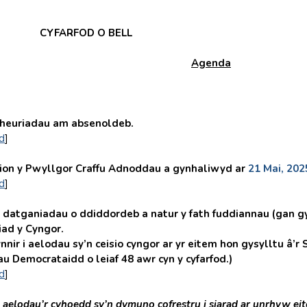
CYFARFOD O BELL
Agenda
uriadau am absenoldeb.
d
]
n y Pwyllgor Craffu Adnoddau a gynhaliwyd ar
21 Mai, 202
d
]
tganiadau o ddiddordeb a natur y fath fuddiannau (gan g
ad y Cyngor.
nnir i aelodau sy’n ceisio cyngor ar yr eitem hon gysylltu â’
u Democrataidd o leiaf
48 awr cyn y cyfarfod.)
d
]
i aelodau’r cyhoedd sy’n dymuno cofrestru i siarad ar unrhyw eit