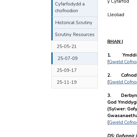
y Cyfarfod
Cyfarfodydd a
chofnodion
Lleoliad
Historical Scrutiny
Scrutiny Resources
RHAN I
25-05-21
1. Ymddihe
25-07-09
[
Gweld Cofno
25-09-17
2. Cofnodio
[
Gweld Cofno
25-11-19
3. Derbyn da
God Ymddygi
(Sylwer: Gofy
Gwasanaetha
[
Gweld Cofno
DS: Gofynnir 