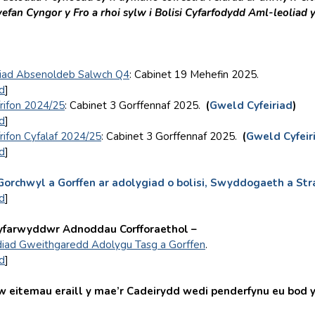
efan Cyngor y Fro a rhoi sylw i Bolisi Cyfarfodydd Aml-leoliad 
iad Absenoldeb Salwch Q4
: Cabinet 19 Mehefin 2025.
d
]
rifon 2024/25
: Cabinet 3 Gorffennaf 2025.
(
Gweld Cyfeiriad
)
d
]
rifon Cyfalaf 2024/25
: Cabinet 3 Gorffennaf 2025.
(
Gweld
Cyfeir
d
]
orchwyl a Gorffen ar adolygiad o bolisi, Swyddogaeth a St
d
]
yfarwyddwr Adnoddau Corfforaethol –
iad Gweithgaredd Adolygu Tasg a Gorffen
.
d
]
temau eraill y mae’r Cadeirydd wedi penderfynu eu bod yn r