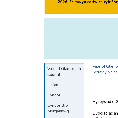
2026. Er mwyn cadw'ch cyfrif 
Vale of Glamo
Vale of Glamorgan
Scrutiny
>
Scr
Council
Hafan
Cyngor
Hysbysiad o G
Cyngor Bro
Morgannwg
Dyddiad a