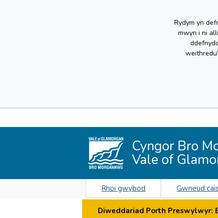
Rydym yn defn
mwyn i ni al
ddefnydd
weithredu
Cyngor Bro M
Vale of Glamo
Rhoi gwybod
Gwneud cai
Diweddariad Porth Preswylwyr: By