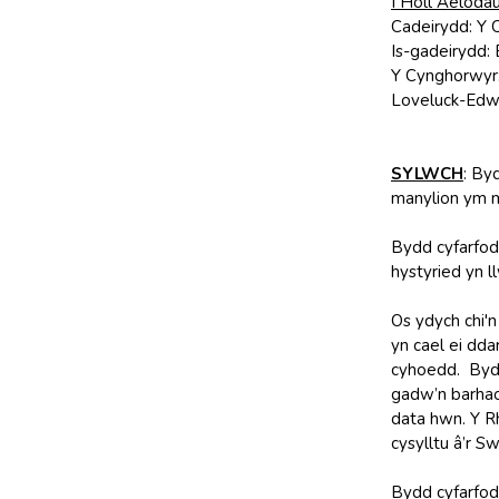
I Holl Aeloda
Cadeirydd: Y 
Is-gadeirydd: 
Y Cynghorwyr: G
Loveluck-Edwa
SYLWCH
: By
manylion ym mh
Bydd cyfarfod
hystyried yn l
Os ydych chi'n
yn cael ei dd
cyhoedd. Bydd
gadw’n barhao
data hwn. Y R
cysylltu â’r 
Bydd cyfarfody