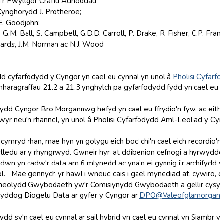
u’r Pwyllgor Craffu Adnoddau
Cynghorydd J. Protheroe;
E. Goodjohn;
.M. Ball, S. Campbell, G.D.D. Carroll, P. Drake, R. Fisher, C.P. Franks
rds, J.M. Norman ac N.J. Wood
dd cyfarfodydd y Cyngor yn cael eu cynnal yn unol â
Pholisi Cyfar
aragraffau 21.2 a 21.3 ynghylch pa gyfarfodydd fydd yn cael eu cyn
ydd Cyngor Bro Morgannwg hefyd yn cael eu ffrydio'n fyw, ac eithr
lwyr neu'n rhannol, yn unol â Pholisi Cyfarfodydd Aml-Leoliad y Cy
 cymryd rhan, mae hyn yn golygu eich bod chi'n cael eich recordio
arlledu ar y rhyngrwyd. Gwneir hyn at ddibenion cefnogi a hyrwyd
wn yn cadw'r data am 6 mlynedd ac yna’n ei gynnig i’r archifyd
l. Mae gennych yr hawl i wneud cais i gael mynediad at, cywiro,
heolydd Gwybodaeth yw'r Comisiynydd Gwybodaeth a gellir cysyl
Swyddog Diogelu Data ar gyfer y Cyngor ar
DPO@Valeofglamorgan.
dd sy'n cael eu cynnal ar sail hybrid yn cael eu cynnal yn Siambr y 