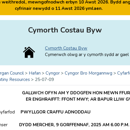
yn weithredol, mewngofnodwch erbyn 10 Awst 2026. Bydd ang
cyfrinair newydd o 11 Awst 2026 ymlaen.
Cymorth Costau Byw
Cymorth Costau Byw
Cymerwch olwg ar y cymorth sydd ar gael 
rgan Council
>
Hafan
>
Cyngor
>
Cyngor Bro Morgannwg
>
Cyfarf
utiny Resources
>
25-07-09
GALLWCH OFYN AM Y DDOGFEN HON MEWN FFURF
ER ENGHRAIFFT: FFONT MWY; AR BAPUR LLIW 
yfarfod
PWYLLGOR CRAFFU ADNODDAU
c amser
DYDD MERCHER, 9 GORFFENNAF, 2025 AM 6.00 P.M