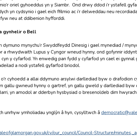
mio’r oriel gyhoeddus yn y Siambr. Ond drwy ddod i’r ystafell gyfa
ch yn cydsynio i gael eich ffilmio ac i’r delweddau neu recordiada
n fyw neu at ddibenion hyfforddi.
 gynhelir o Bell
’n dymuno mynychu’r Swyddfeydd Dinesig i gael mynediad / mynyc
or a rhwydwaith Lupus y Cyngor wneud hynny, ond gofynnir iddyn
yn y cyfarfod. Yn enwedig pan fydd y cyfarfod yn cael ei gynnal gy
deilad a nodi ystafell gyfarfod briodol.
'r cyhoedd a allai ddymuno arsylwi darllediad byw o drafodion cyfa
yn gallu gwneud hynny o gartref, yn gallu gweld y darllediad by
 Barri, yn amodol ar dderbyn hysbysiad o bresenoldeb dim hwyrac
h unrhyw ymholiadau ynglŷn â hyn, cysylltwch â
democratic@vale
aleofglamorgan.gov.uk/cy/our_council/Council-Structure/minutes,