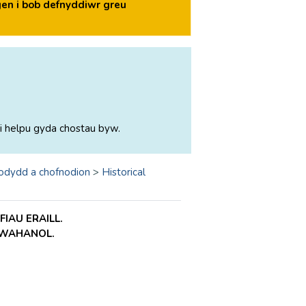
en i bob defnyddiwr greu
i helpu gyda chostau byw.
odydd a chofnodion
>
Historical
IAU ERAILL.
GWAHANOL.
.