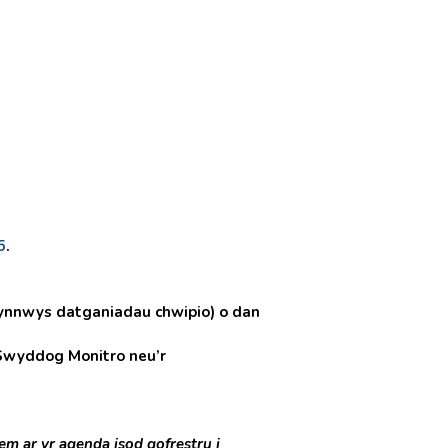
5
.
ynnwys datganiadau chwipio) o dan
r Swyddog Monitro neu’r
em ar yr agenda isod gofrestru i