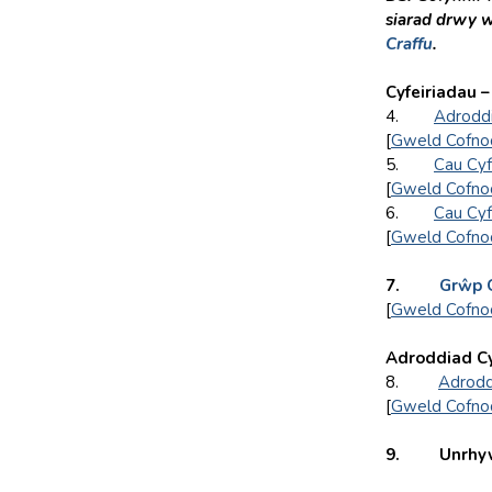
siarad drwy w
Craffu
.
Cyfeiriadau –
4.
Adrodd
[
Gweld Cofno
5.
Cau Cyf
[
Gweld Cofno
6.
Cau Cyf
[
Gweld Cofno
7.
Grŵp G
[
Gweld Cofno
Adroddiad C
8.
Adrodd
[
Gweld Cofno
9. Unrhyw ei